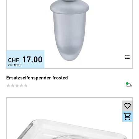
17.00
CHF
inkl. MwSt.
Ersatzseifenspender frosted