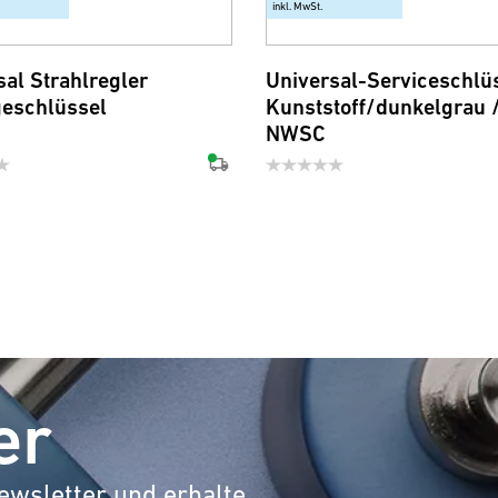
inkl. MwSt.
sal Strahlregler
Universal-Serviceschlü
eschlüssel
Kunststoff/dunkelgrau 
NWSC
er
ewsletter und erhalte