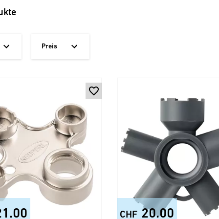
ukte
Preis
21.00
20.00
CHF