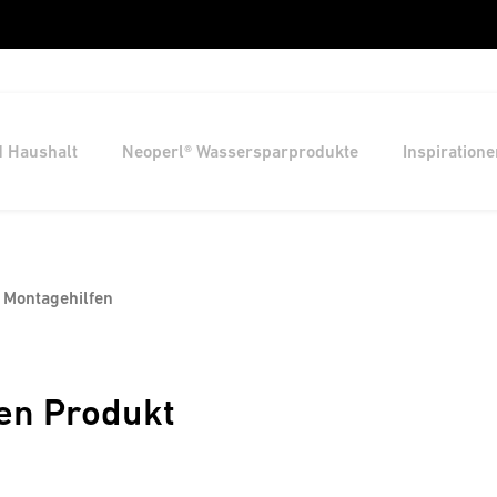
d Haushalt
Neoperl® Wassersparprodukte
Inspiratione
Montagehilfen
en Produkt