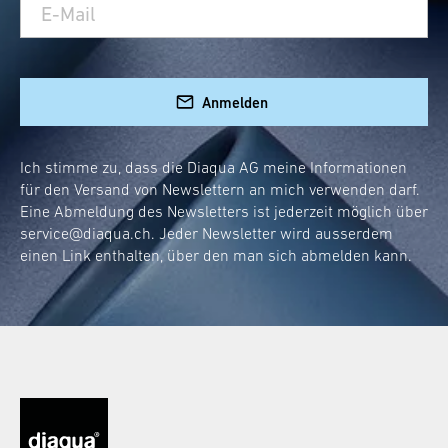
reagieren auf Geräusche und erhellen dein
Bad, sobald du es betrittst. Kein betätigen
des Lichtschalters notwendig - eine echte
Anmelden
Innovation
Hygienische Aspekte
: hochwertige
Materialien und einfache
Ich stimme zu, dass die Diaqua AG meine Informationen
für den Versand von Newslettern an mich verwenden darf.
Reinigungsmöglichkeiten sorgen für
Eine Abmeldung des Newsletters ist jederzeit möglich über
Sauberkeit.
service@diaqua.ch
. Jeder Newsletter wird ausserdem
Designelement
: ein beleuchteter
einen Link enthalten, über den man sich abmelden kann.
Toilettensitz fügt deinem Bad ein
modernes, stilvolles Element hinzu.
Einfache Montage
: abnehmbar durch
Knopfdruck
Wie funktioniert ein WC-
Deckel mit LED-