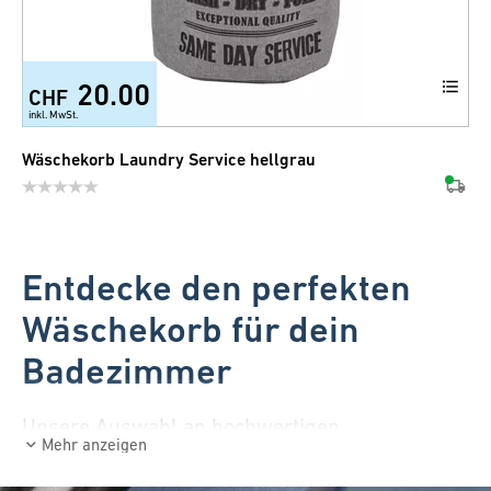
20.00
CHF
inkl. MwSt.
Wäschekorb Laundry Service hellgrau
Entdecke den perfekten
Wäschekorb für dein
Badezimmer
Unsere Auswahl an hochwertigen
Mehr anzeigen
Wäschekörben, die nicht nur praktisch sind,
sondern auch echt schön aussehen! Entdecke