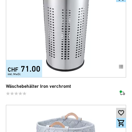
71.00
CHF
inkl. MwSt.
Wäschebehälter Iron verchromt