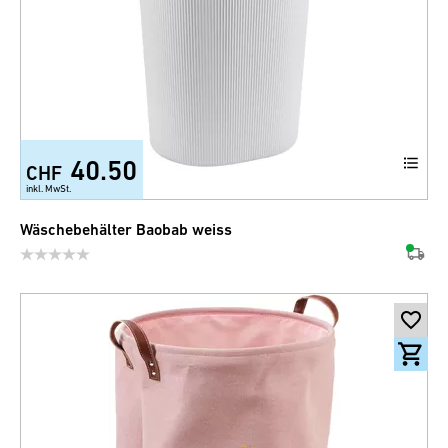
40.50
CHF
inkl. MwSt.
Wäschebehälter Baobab weiss