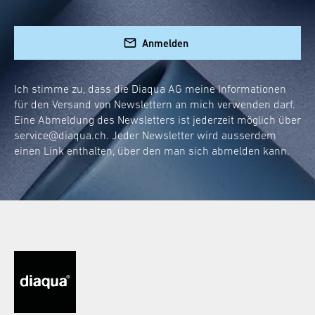
Besonderes! Und jetzt kannst du diesen
exklusiven Trend direkt nach Hause holen.
Anmelden
Aber unsere Flugzeugtrolleys sind nicht nur
schön anzusehen:
Ich stimme zu, dass die Diaqua AG meine Informationen
für den Versand von Newslettern an mich verwenden darf.
Sie bieten eine Menge Stauraum.
Eine Abmeldung des Newsletters ist jederzeit möglich über
Sind robust und langlebig.
service@diaqua.ch
. Jeder Newsletter wird ausserdem
Einfach zu reinigen und zu pflegen.
einen Link enthalten, über den man sich abmelden kann.
Flexibel einsetzbar und mobil dank
Rollen.
Ob Handtücher, Kosmetika oder andere
Badutensilien – alles findet seinen Platz. Der
Clou dabei: Die Fächer sind so vielseitig, dass
sie sich perfekt an deine Bedürfnisse anpassen
lassen.