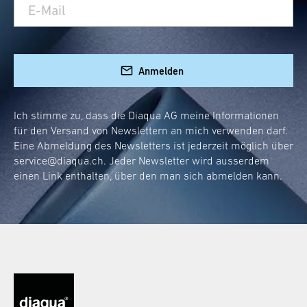
Einhängen
Einfach praktisch und unglaublich schick – das
diaqua® Türgarderobe zum
ist unsere
Anmelden
Einhängen
. Ohne Bohren oder Schrauben
bringst du Ordnung in deine vier Wände. Ob an
Ich stimme zu, dass die Diaqua AG meine Informationen
der Aussenseite der Tür für schnellen Zugriff
für den Versand von Newslettern an mich verwenden darf.
auf Handtücher und Bademäntel oder diskret
Eine Abmeldung des Newsletters ist jederzeit möglich über
an der Rückseite verborgen, diese Garderobe
service@diaqua.ch
. Jeder Newsletter wird ausserdem
einen Link enthalten, über den man sich abmelden kann.
fügt sich nahtlos in dein Raumkonzept ein.
Schnelle und einfache Montage
Hochwertige Materialien für lange
Haltbarkeit
Elegant und edel in jedem Badezimmer
Stilvolles Accessoire: