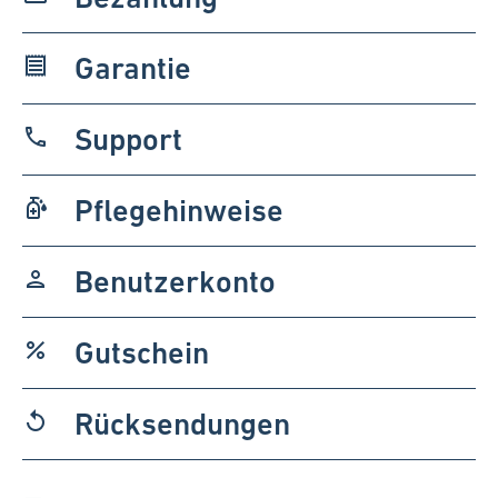
Garantie
receipt
Support
phone
Pflegehinweise
sanitizer
Benutzerkonto
person
Gutschein
percent
Rücksendungen
replay