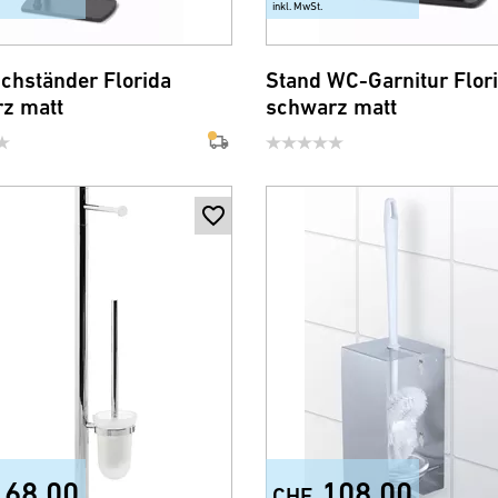
inkl. MwSt.
chständer Florida
Stand WC-Garnitur Flor
z matt
schwarz matt
168.00
108.00
CHF