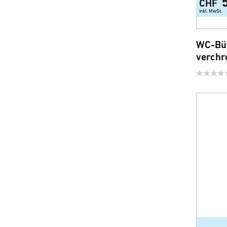
CHF
inkl. MwSt.
WC-Bür
verchr