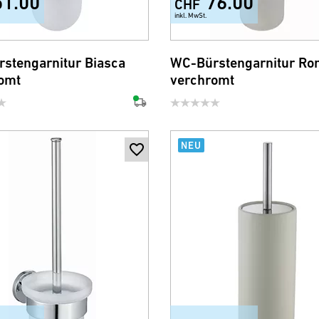
51.00
76.00
CHF
inkl. MwSt.
stengarnitur Biasca
WC-Bürstengarnitur R
omt
verchromt
NEU