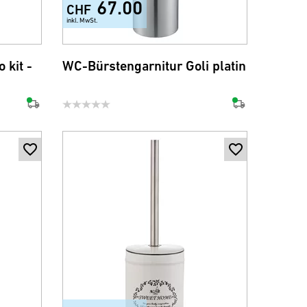
67.00
CHF
inkl. MwSt.
 kit -
WC-Bürstengarnitur Goli platin