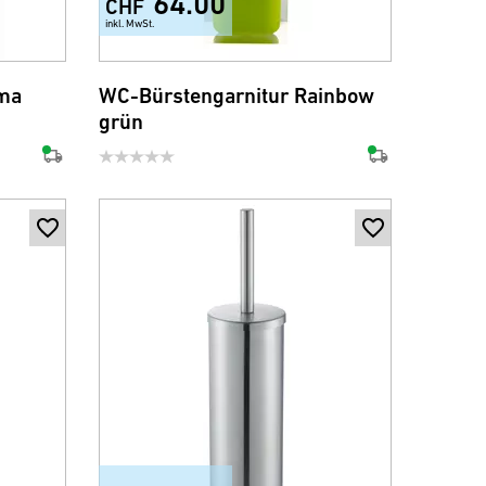
64.00
CHF
inkl. MwSt.
+3
oma
WC-Bürstengarnitur Rainbow
grün