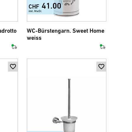
41.00
CHF
inkl. MwSt.
drotto
WC-Bürstengarn. Sweet Home
weiss