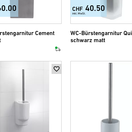
60.00
40.50
CHF
inkl. MwSt.
stengarnitur Cement
WC-Bürstengarnitur Qui
t
schwarz matt