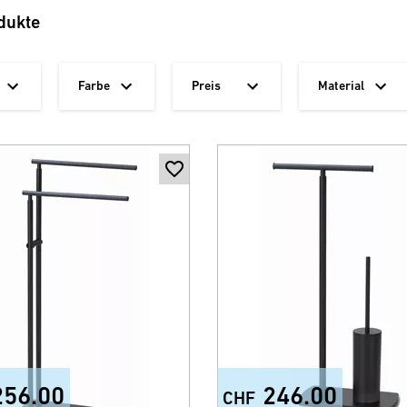
dukte
Farbe
Preis
Material
256.00
246.00
CHF