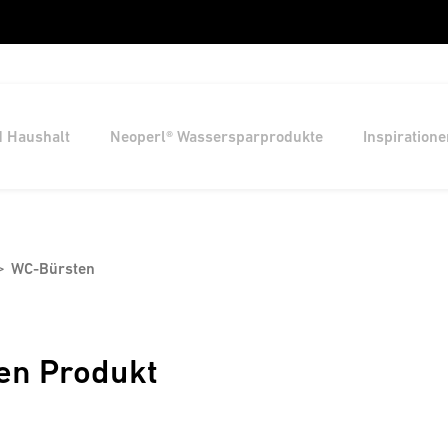
d Haushalt
Neoperl® Wassersparprodukte
Inspiratione
WC-Bürsten
en Produkt