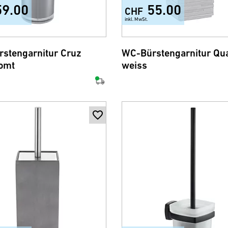
59.00
55.00
CHF
inkl. MwSt.
+1
stengarnitur Cruz
WC-Bürstengarnitur Qua
omt
weiss