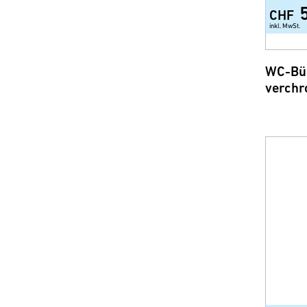
CHF
inkl. MwSt.
WC-Bür
verchr