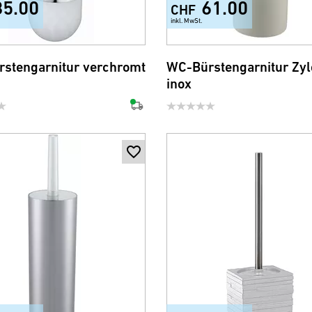
85.00
61.00
CHF
inkl. MwSt.
+7
stengarnitur verchromt
WC-Bürstengarnitur Zylo
inox