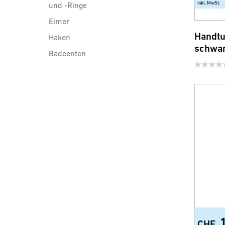
inkl. MwSt.
und -Ringe
Eimer
Handtu
Haken
schwar
Badeenten
Duschwischer
Badezimmerspiegel
Kosmetikspiegel
Türgarderoben
Türschilder
Flugzeug Trolley
Duschablagen und Konsolen
Wannengriffe
Body Vital (Wellnessprodukte)
Diverse Accessoires
CHF