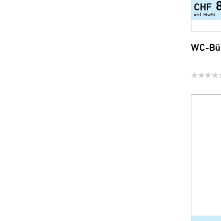
CHF
inkl. MwSt.
WC-Bür