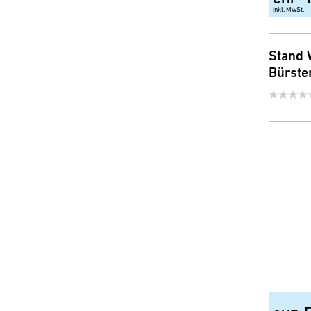
Ersatzgläser und -Schalen
inkl. MwSt.
Sicherheit und Comfort
Stand 
Bürste
WC-Sitze
Brausen, Brauseschläuche
und Zubehör
Wassersparprodukte für
Armatur und Dusche