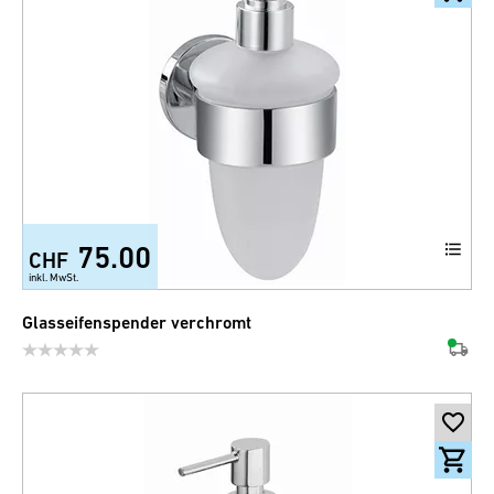
75.00
CHF
inkl. MwSt.
Glasseifenspender verchromt