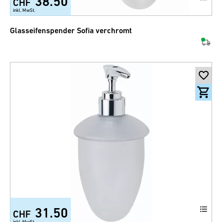
38.50
CHF
inkl. MwSt.
Glasseifenspender Sofia verchromt
31.50
CHF
inkl. MwSt.