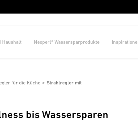
d Haushalt
Neoperl® Wassersparprodukte
Inspiratione
egler für die Küche
Strahlregler mit
lness bis Wassersparen