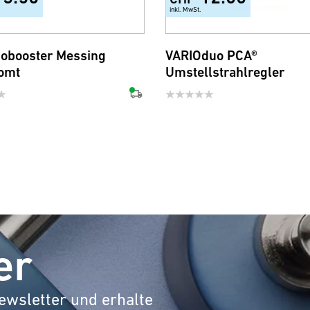
inkl. MwSt.
cobooster Messing
VARIOduo PCA®
omt
Umstellstrahlregler
er
ewsletter und erhalte