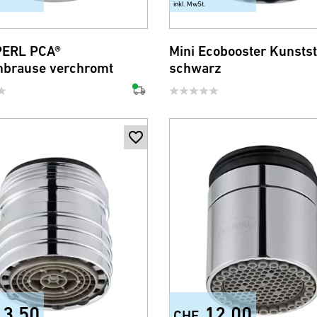
inkl. MwSt.
PERL PCA®
Mini Ecobooster Kunstst
brause verchromt
schwarz
13.50
12.00
CHF