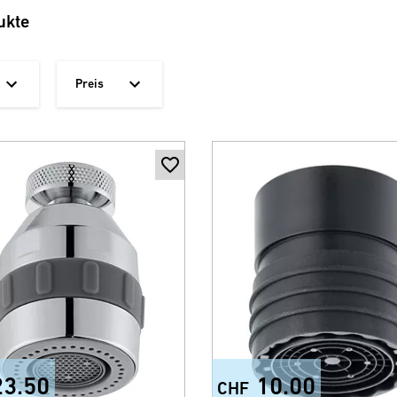
ukte
Preis
23.50
10.00
CHF