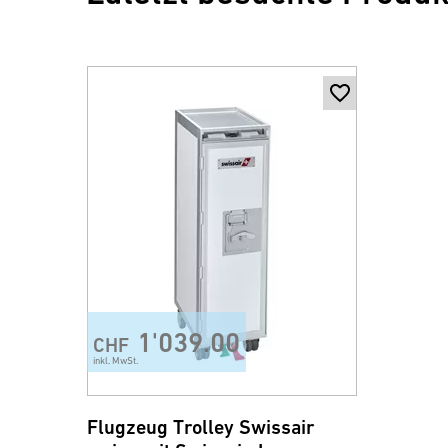
1'039.00
CHF
inkl. MwSt.
Flugzeug Trolley Swissair