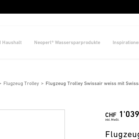
d Haushalt
Neoperl® Wassersparprodukte
Inspiratione
Flugzeug Trolley
Flugzeug Trolley Swissair weiss mit Swiss
1'039
CHF
inkl. MwSt.
Flugzeug