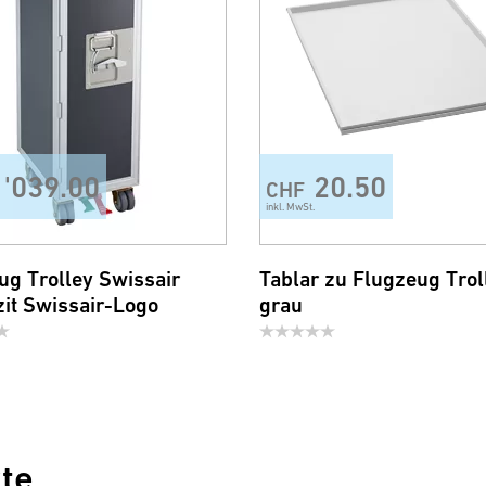
1'039.00
20.50
CHF
inkl. MwSt.
ug Trolley Swissair
Tablar zu Flugzeug Trol
zit Swissair-Logo
grau
te