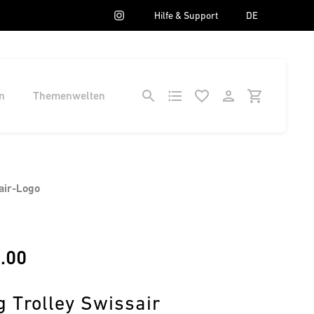
Hilfe & Support
DE
n
Themenwelten
air-Logo
.00
 Trolley Swissair