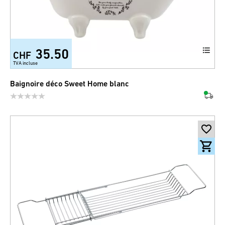
35.50
CHF
TVA incluse
Baignoire déco Sweet Home blanc